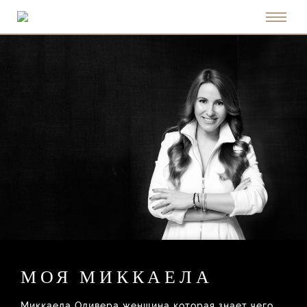
МОЯ МИККАЕЛА
Миккаела Оливера женщина которая знает чего