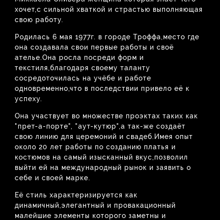
хочет,с сильной хваткой и страстью выполняющая
свою работу.
Родилась 6 мая 1977г. в городе Троффа,место где
она создавала свои первые работы и своё
ателье.Она росла посреди форм и
текстиля,благодаря своему таланту
сосредоточилась на учёбе и работе
одновременно,что в последствии привело её к
успеху.
Она участвует во множестве проэктах таких как
"прет-а-порте", "аут-кутюр",а так-же создаёт
свою линию для церемоний и свадеб.Имея опыт
около 20 лет работы по созданию платья и
костюмов на самый изысканный вкус,позволил
выйти ей на международный рынок и заявить о
себе и своей марке.
Её стиль характеризируется как
динамичный,элегантный и провакационный
малейшие элементы которого заметны и